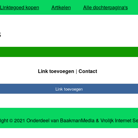
Linktegoed kopen
Artikelen
Alle dochterpagina's
s
Link toevoegen
Contact
Link toevoegen
ight © 2021 Onderdeel van
BaakmanMedia
&
Vrolijk Internet S